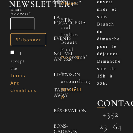
NEWSLETTER
MENU
ouvert
Unique”
Cherfr
Email
midi et
Address*
LA
soir.
“The
FOCACCERIA
Brunch
real
du
Italian
EVENTS
dimanche
Beauty
pour le
Food
NOUVEL
I
déjeuner.
Approach”
Paul K
AN 2026
accept
Dimanche
the
soir de
“An
LIVRAISON
Terms
19h à
astonishing
And
22h.
place”
TAKE
Binsfeld
Conditions
AWAY
N
CONTA
RÉSERVATION
+352
23 64
BONS-
CADEAUX