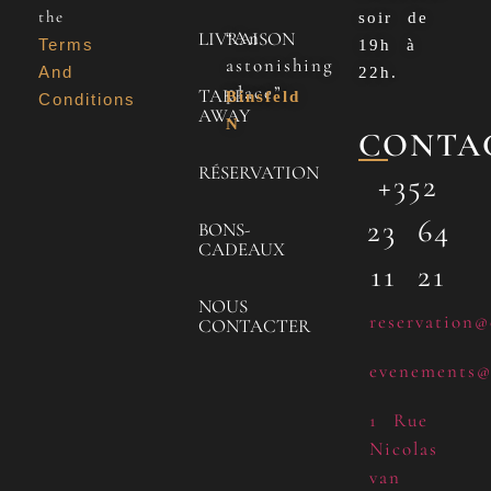
the
soir de
“An
LIVRAISON
Terms
19h à
astonishing
And
22h.
place”
TAKE
Binsfeld
Conditions
AWAY
N
CONTA
RÉSERVATION
+352
23 64
BONS-
CADEAUX
11 21
NOUS
reservation@
CONTACTER
evenements@
1 Rue
Nicolas
van