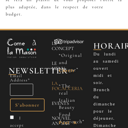
plus adaptée, dans le respect de votre
budget.
LE
HORAI
CONCEPT
Du lundi
“Original
au samedi
and
LE
NEWSLETTER
MENU
ouvert
Unique”
Cherfr
Email
midi et
Address*
LA
soir.
“The
FOCACCERIA
Brunch
real
du
Italian
EVENTS
dimanche
Beauty
pour le
Food
NOUVEL
I
déjeuner.
Approach”
Paul K
AN 2026
accept
Dimanche