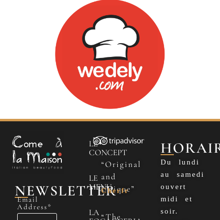
LE
HORAI
CONCEPT
Du lundi
“Original
au samedi
and
LE
NEWSLETTER
MENU
ouvert
Unique”
Cherfr
Email
midi et
Address*
LA
soir.
“The