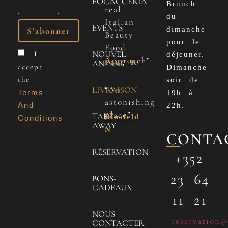
FOCACCERIA
Brunch
real
du
Italian
EVENTS
dimanche
Beauty
pour le
Food
NOUVEL
I
déjeuner.
Approach”
Paul K
AN 2026
accept
Dimanche
the
soir de
“An
LIVRAISON
Terms
19h à
astonishing
And
22h.
place”
TAKE
Binsfeld
Conditions
AWAY
N
CONTA
RÉSERVATION
+352
23 64
BONS-
CADEAUX
11 21
NOUS
reservation@
CONTACTER