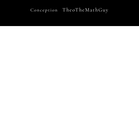
TheoTheMathGuy
Conception