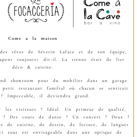
Come a la maison
n des rêves de Séverin Laface et de son équipe,
apent toujours» dit-il. La sienne était de lier
déco & cuisine.
and showroom pour du mobilier dans un garage
etit restaurant familial où chacun se sentirait
 ? Impeccable, il deviendra grand.
 les visiteurs ? Idéal. Un primeur de qualité,
r ? Des cours de danse ? Un concert ? Deux ?
s de cuisine, de dessin, de lecture, de langues
ci tout est envisageable dans une optique de