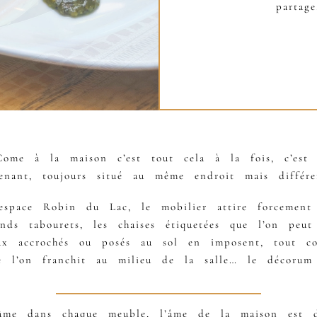
partag
Come à la maison c’est tout cela à la fois, c’est 
enant, toujours situé au même endroit mais différe
space Robin du Lac, le mobilier attire forcement l
nds tabourets, les chaises étiquetées que l’on peut
aux accrochés ou posés au sol en imposent, tout c
 l’on franchit au milieu de la salle… le décorum 
âme dans chaque meuble, l’âme de la maison est da