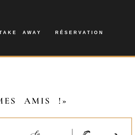
TAKE AWAY
RÉSERVATION
ES AMIS !»