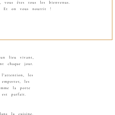
e, vous êtes tous les bienvenus.
Et on vous nourrit !
un lieu vivant,
nt chaque jour.
’attention, les
 emporter, les
omme la porte
est parfait.
ns la cuisine.