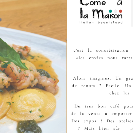
c’est la concrétisatio
«les envies nous rattr
Alors imaginez. Un gr
de renom ? Facile. Un p
chez lui
Du très bon café pour
de la vente à emporte
Des expos ? Des atelier
? Mais bien sûr ! I