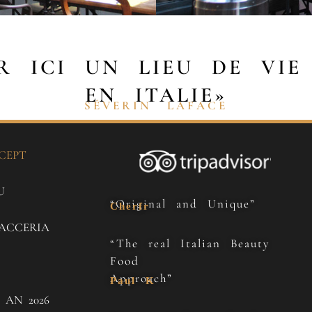
ER ICI UN LIEU DE VIE
EN ITALIE»
SÉVERIN LAFACE
CEPT
U
“Original and Unique”
Cherfr
ACCERIA
“The real Italian Beauty
Food
Approach”
Paul K
 AN 2026