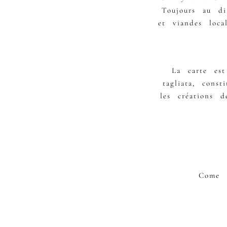
Toujours au dia
et viandes loca
La carte est
tagliata, cons
les créations 
Come à