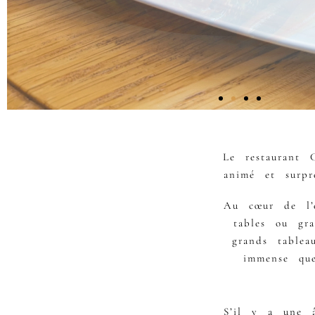
Le restaurant 
animé et surpr
Au cœur de l’e
tables ou gra
grands table
immense que
S’il y a une 