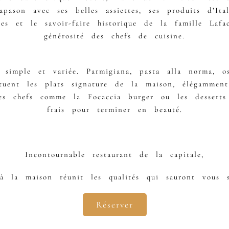
pason avec ses belles assiettes, ses produits d’Ita
les et le savoir-faire historique de la famille Laf
générosité des chefs de cuisine.
 simple et variée. Parmigiana, pasta alla norma, 
tituent les plats signature de la maison, élégammen
des chefs comme la Focaccia burger ou les desserts 
frais pour terminer en beauté.
Incontournable restaurant de la capitale,
 la maison réunit les qualités qui sauront vous s
Réserver