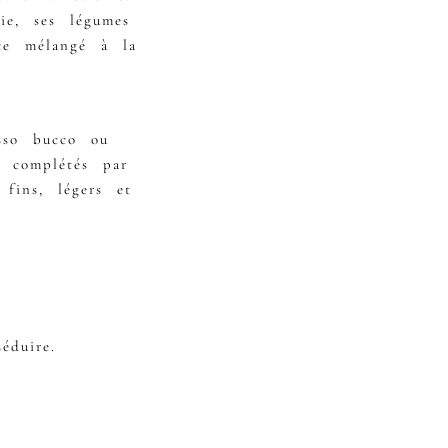
lie, ses légumes
ace mélangé à la
osso bucco ou
t complétés par
fins, légers et
éduire.