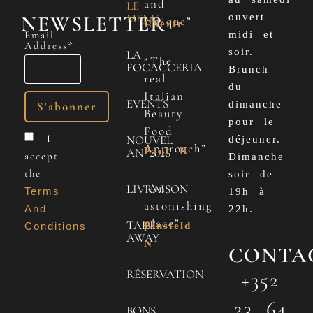
and
LE
NEWSLETTER
MENU
ouvert
Unique”
Cherfr
Email
midi et
Address*
soir.
LA
“The
FOCACCERIA
Brunch
real
du
Italian
EVENTS
dimanche
Beauty
pour le
Food
I
NOUVEL
déjeuner.
Approach”
Paul K
AN 2026
accept
Dimanche
the
soir de
“An
LIVRAISON
Terms
19h à
astonishing
And
22h.
place”
TAKE
Conditions
Binsfeld
AWAY
N
CONTA
RÉSERVATION
+352
23 64
BONS-