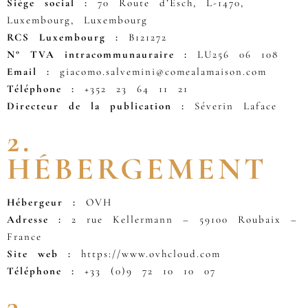
Siège social :
70 Route d’Esch, L-1470,
Luxembourg, Luxembourg
RCS Luxembourg :
B121272
N° TVA intracommunauraire :
LU256 06 108
Email :
giacomo.salvemini@comealamaison.com
Téléphone :
+352 23 64 11 21
Directeur de la publication :
Séverin Laface
2.
HÉBERGEMENT
Hébergeur :
OVH
Adresse :
2 rue Kellermann – 59100 Roubaix –
France
Site web :
https://www.ovhcloud.com
Téléphone :
+33 (0)9 72 10 10 07
3.