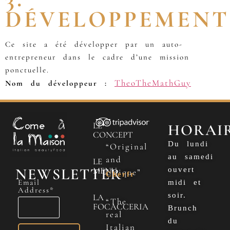
DÉVELOPPEMENT
Ce site a été développer par un auto-
entrepreneur dans le cadre d’une mission
ponctuelle.
TheoTheMathGuy
Nom du développeur :
LE
HORAI
CONCEPT
Du lundi
“Original
au samedi
and
LE
NEWSLETTER
MENU
ouvert
Unique”
Cherfr
Email
midi et
Address*
soir.
LA
“The
FOCACCERIA
Brunch
real
du
Italian