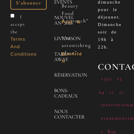
EVENTS
dimanche
Beauty
pour le
Food
I
NOUVEL
déjeuner.
Approach”
Paul K
AN 2026
accept
Dimanche
the
soir de
“An
LIVRAISON
Terms
19h à
astonishing
And
22h.
place”
TAKE
Conditions
Binsfeld
AWAY
N
CONTA
RÉSERVATION
+352 23
BONS-
64 11 21
CADEAUX
reservation@
NOUS
CONTACTER
evenements@
1 Rue