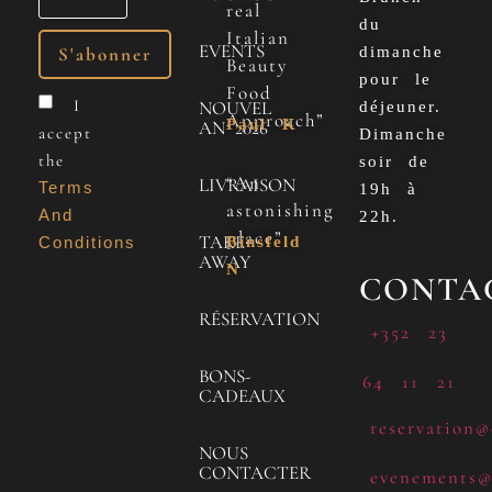
real
du
Italian
EVENTS
dimanche
Beauty
pour le
Food
I
NOUVEL
déjeuner.
Approach”
Paul K
AN 2026
accept
Dimanche
the
soir de
“An
LIVRAISON
Terms
19h à
astonishing
And
22h.
place”
TAKE
Conditions
Binsfeld
AWAY
N
CONTA
RÉSERVATION
+352 23
BONS-
64 11 21
CADEAUX
reservation@
NOUS
CONTACTER
evenements@