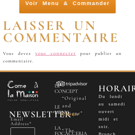
Voir Menu & Commander
LAISSER UN
COMMENTAIRE
vous connecter
Vous devez
pour publier un
commentaire.
LE
HORAI
CONCEPT
Du lundi
“Original
au samedi
and
LE
NEWSLETTER
MENU
ouvert
Unique”
Cherfr
Email
midi et
Address*
soir.
LA
“The
FOCACCERIA
Brunch