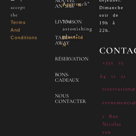
NOUVEL
Approach”
Paul K
AN 2026
accept
Dimanche
the
soir de
“An
LIVRAISON
Terms
19h à
astonishing
And
22h.
place”
TAKE
Conditions
Binsfeld
AWAY
N
CONTA
RÉSERVATION
+352 23
BONS-
64 11 21
CADEAUX
reservation@
NOUS
CONTACTER
evenements@
1 Rue
Nicolas
van