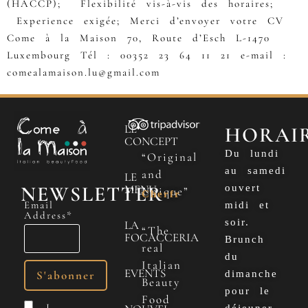
(HACCP); Flexibilité vis-à-vis des horaires;
Experience exigée; Merci d’envoyer votre CV
Come à la Maison 70, Route d’Esch L-1470
Luxembourg Tél : 00352 23 64 11 21 e-mail :
comealamaison.lu@gmail.com
LE
HORAI
CONCEPT
Du lundi
“Original
au samedi
and
LE
NEWSLETTER
MENU
ouvert
Unique”
Cherfr
Email
midi et
Address*
soir.
LA
“The
FOCACCERIA
Brunch
real
du
Italian
EVENTS
dimanche
Beauty
pour le
Food
I
déjeuner.