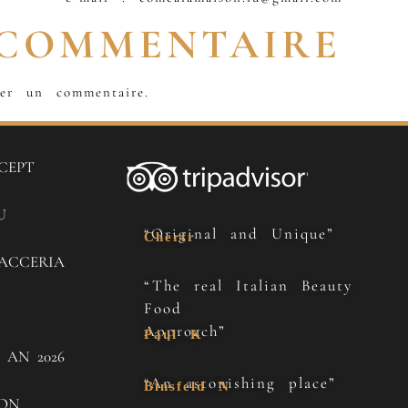
 COMMENTAIRE
er un commentaire.
CEPT
U
“Original and Unique”
Cherfr
ACCERIA
“The real Italian Beauty
Food
Approach”
Paul K
 AN 2026
“An astonishing place”
Binsfeld N
SON