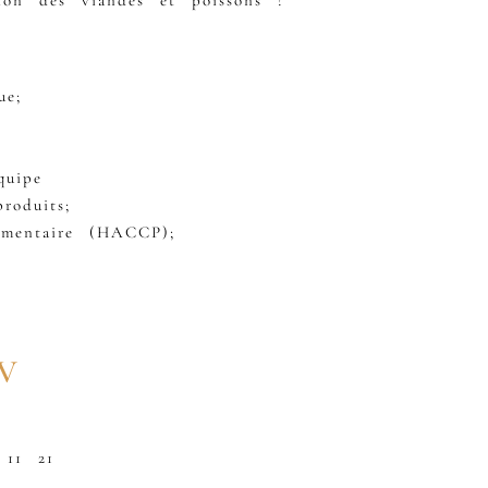
tion des viandes et poissons !
ue;
quipe
roduits;
limentaire (HACCP);
V
 11 21