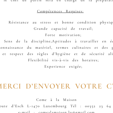
r, le chef de partie sera en charge de la prépara
Compétences Requises:
Résistance au stress et bonne condition physiq
Grande capacité de travail;
Forte motivation;
Sens de la discipline;Aptitudes à travailler en é
nnaissance du matériel, termes culinaires et des p
et respect des règles d’hygiène et de sécurité a
Flexibilité vis-à-vis des horaires;
Experience exigée;
MERCI D’ENVOYER VOTRE C
Come à la Maison
oute d’Esch L-1470 Luxembourg Tél : 00352 23 64
e-mail : comealamaison.lu@gmail.com