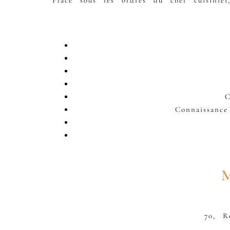
Placé sous les ordres du chef cuisinie
Co
Connaissance 
70, R