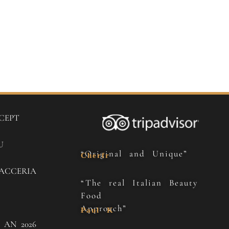
CEPT
U
“Original and Unique”
Cherfr
ACCERIA
“The real Italian Beauty
Food
Approach”
Paul K
 AN 2026