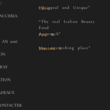
U
“Original and Unique”
Cherfr
ACCERIA
“The real Italian Beauty
Food
Approach”
Paul K
 AN 2026
“An astonishing place”
Binsfeld N
SON
WAY
ATION
ADEAUX
ONTACTER