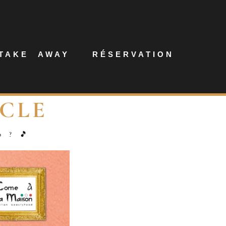
TAKE AWAY
RÉSERVATION
ACLE
o ? 🎵