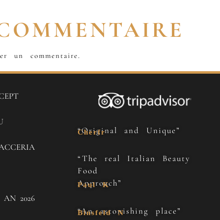
 COMMENTAIRE
er un commentaire.
CEPT
U
“Original and Unique”
Cherfr
ACCERIA
“The real Italian Beauty
Food
Approach”
Paul K
 AN 2026
“An astonishing place”
Binsfeld N