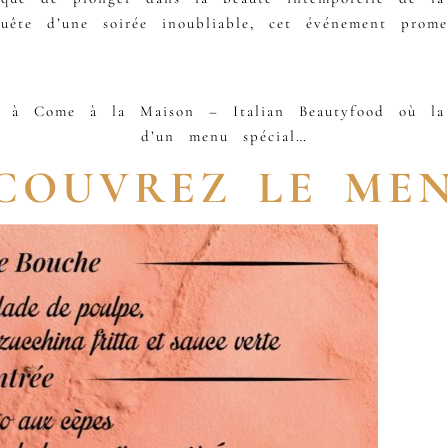
ête d’une soirée inoubliable, cet événement prome
o à Come à la Maison – Italian Beautyfood où la 
d’un menu spécial…
COUVREZ LE ME