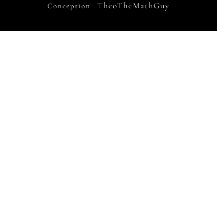
TheoTheMathGuy
Conception