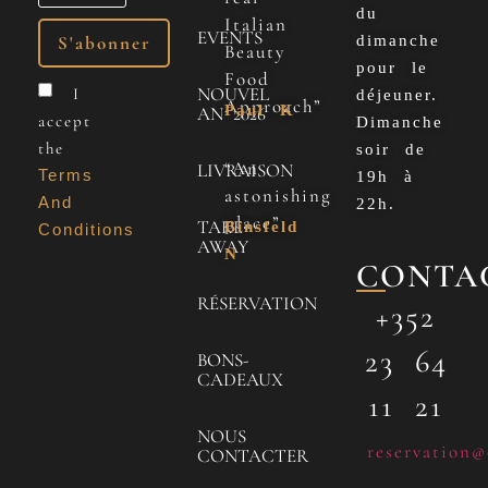
du
Italian
EVENTS
dimanche
Beauty
pour le
Food
NOUVEL
I
déjeuner.
Approach”
Paul K
AN 2026
accept
Dimanche
the
soir de
“An
LIVRAISON
Terms
19h à
astonishing
And
22h.
place”
TAKE
Binsfeld
Conditions
AWAY
N
CONTA
RÉSERVATION
+352
23 64
BONS-
CADEAUX
11 21
NOUS
reservation@
CONTACTER