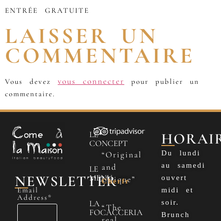
ENTRÉE GRATUITE
LAISSER UN
COMMENTAIRE
vous connecter
Vous devez
pour publier un
commentaire.
LE
HORAI
CONCEPT
Du lundi
“Original
au samedi
and
LE
NEWSLETTER
MENU
ouvert
Unique”
Cherfr
Email
midi et
Address*
LA
soir.
“The
FOCACCERIA
Brunch
real