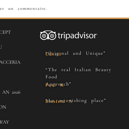
er un commentaire.
CEPT
U
“Original and Unique”
Cherfr
ACCERIA
“The real Italian Beauty
Food
Approach”
Paul K
 AN 2026
“An astonishing place”
Binsfeld N
SON
WAY