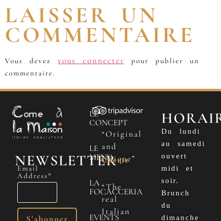
LAISSER UN
COMMENTAIRE
vous connecter
Vous devez
pour publier un
commentaire.
LE
HORAI
CONCEPT
Du lundi
“Original
au samedi
and
LE
NEWSLETTER
MENU
ouvert
Unique”
Cherfr
Email
midi et
Address*
soir.
LA
“The
FOCACCERIA
Brunch
real
du
Italian
EVENTS
dimanche