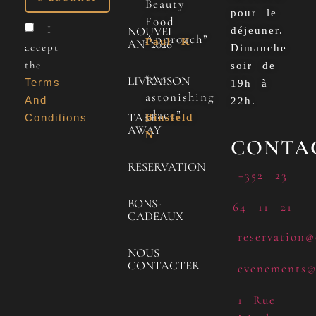
Beauty
pour le
Food
I
NOUVEL
déjeuner.
Approach”
Paul K
AN 2026
accept
Dimanche
the
soir de
“An
LIVRAISON
Terms
19h à
astonishing
And
22h.
place”
TAKE
Conditions
Binsfeld
AWAY
N
CONTA
RÉSERVATION
+352 23
BONS-
64 11 21
CADEAUX
reservation@
NOUS
CONTACTER
evenements@
1 Rue