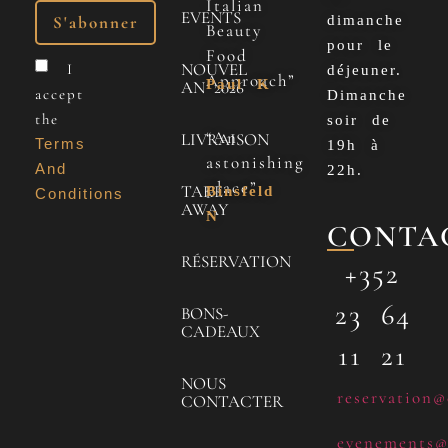
Italian
EVENTS
dimanche
Beauty
pour le
Food
NOUVEL
I
déjeuner.
Approach”
Paul K
AN 2026
accept
Dimanche
the
soir de
“An
LIVRAISON
Terms
19h à
astonishing
And
22h.
place”
TAKE
Binsfeld
Conditions
AWAY
N
CONTA
RÉSERVATION
+352
23 64
BONS-
CADEAUX
11 21
NOUS
reservation@
CONTACTER
evenements@