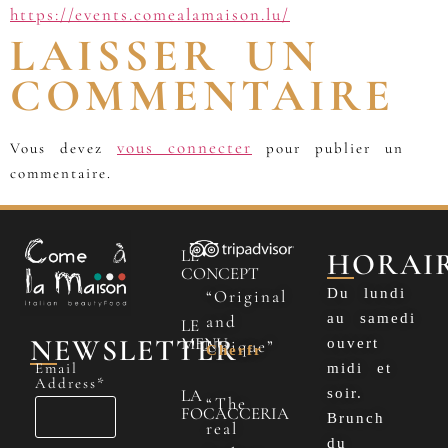
https://events.comealamaison.lu/
LAISSER UN
COMMENTAIRE
vous connecter
Vous devez
pour publier un
commentaire.
LE
HORAI
CONCEPT
Du lundi
“Original
au samedi
and
LE
NEWSLETTER
MENU
ouvert
Unique”
Cherfr
Email
midi et
Address*
LA
soir.
“The
FOCACCERIA
Brunch
real
du