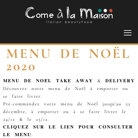
MENU DE NOËL
2020
𝐌𝐄𝐍𝐔 𝐃𝐄 𝐍𝐎𝐄̈𝐋 𝐓𝐀𝐊𝐄 𝐀𝐖𝐀𝐘 & 𝐃𝐄𝐋𝐈𝐕𝐄𝐑𝐘
Découvrez notre menu de Noël à emporter ou
se faire livrer.
Pré-commandez votre menu de Noël jusqu’au 22
décembre, à emporter ou à se faire livrer le
24/12 & le 25/12.
𝐂𝐋𝐈𝐐𝐔𝐄𝐙 𝐒𝐔𝐑 𝐋𝐄 𝐋𝐈𝐄𝐍 𝐏𝐎𝐔𝐑 𝐂𝐎𝐍𝐒𝐔𝐋𝐓𝐄𝐑
𝐋𝐄 𝐌𝐄𝐍𝐔: