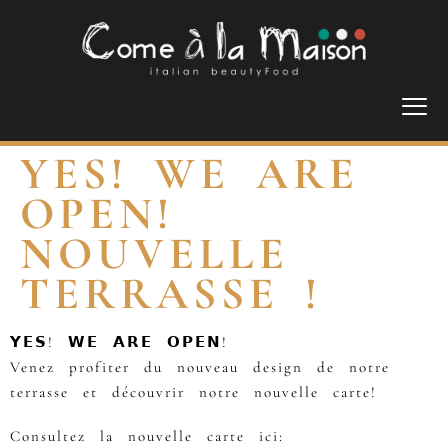
YES! WE ARE
OPEN!
NOUVELLE
TERRASSE !
𝗬𝗘𝗦! 𝗪𝗘 𝗔𝗥𝗘 𝗢𝗣𝗘𝗡!
Venez profiter du nouveau design de notre
terrasse et découvrir notre nouvelle carte!
Consultez la nouvelle carte ici: