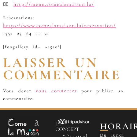
http://menu.comealamaison.lu/
👉🏽
Réservations:
https://www.comealamaison.lu/reservation/
+352 23 64 11 21
[foogallery id= »2520″]
LAISSER UN
COMMENTAIRE
vous connecter
Vous devez
pour publier un
commentaire.
LE
HORAI
CONCEPT
Du lundi
“Original