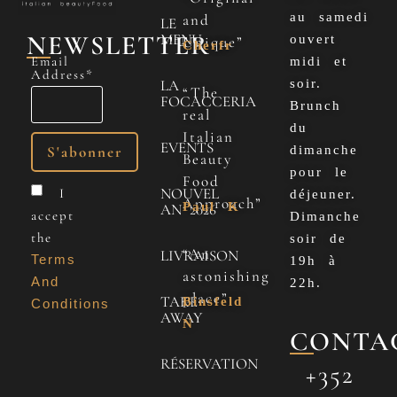
au samedi
and
LE
NEWSLETTER
MENU
ouvert
Unique”
Cherfr
Email
midi et
Address*
LA
soir.
“The
FOCACCERIA
Brunch
real
du
Italian
EVENTS
dimanche
Beauty
pour le
Food
NOUVEL
I
déjeuner.
Approach”
Paul K
AN 2026
accept
Dimanche
the
soir de
“An
LIVRAISON
Terms
19h à
astonishing
And
22h.
place”
TAKE
Binsfeld
Conditions
AWAY
N
CONTA
RÉSERVATION
+352