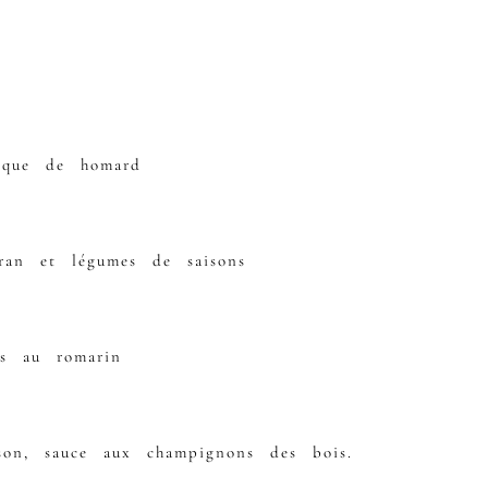
isque de homard
an et légumes de saisons
es au romarin
son, sauce aux champignons des bois.