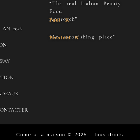
“The real Italian Beauty
Food
Approach”
Paul K
 AN 2026
“An astonishing place”
Binsfeld N
SON
WAY
ATION
ADEAUX
ONTACTER
Come à la maison © 2025 | Tous droits