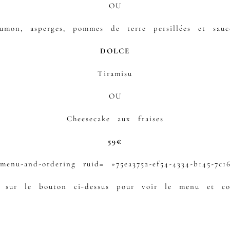
OU
umon, asperges, pommes de terre persillées et sauce
DOLCE
Tiramisu
OU
Cheesecake aux fraises
59€
-menu-and-ordering ruid= »75ea3752-ef54-4334-b145-7c1
 sur le bouton ci-dessus pour voir le menu et c