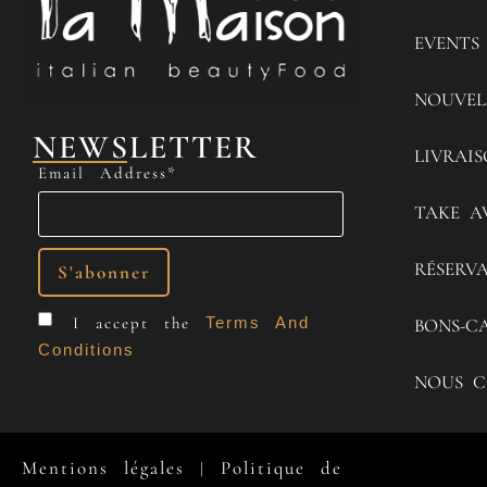
EVENTS
NOUVEL
NEWSLETTER
LIVRAI
Email Address*
TAKE A
RÉSERV
I accept the
Terms And
BONS-C
Conditions
NOUS C
Mentions légales
Politique de
|