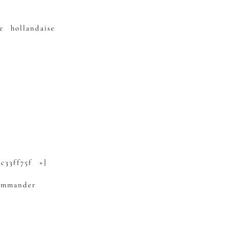
 hollandaise
6c33ff75f »]
ommander