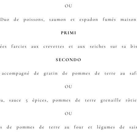
OU
Duo de poissons, saumon et espadon fumés maison
PRIMI
llées farcies aux crevettes et aux seiches sur sa b
SECONDO
accompagné de gratin de pommes de terre au safr
OU
au, sauce 5 épices, pommes de terre grenaille rôti
OU
tes de pommes de terre au four et légumes de sai