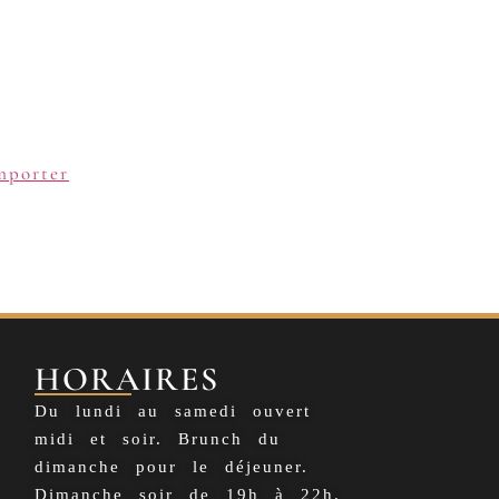
mporter
HORAIRES
Du lundi au samedi ouvert
midi et soir. Brunch du
dimanche pour le déjeuner.
Dimanche soir de 19h à 22h.