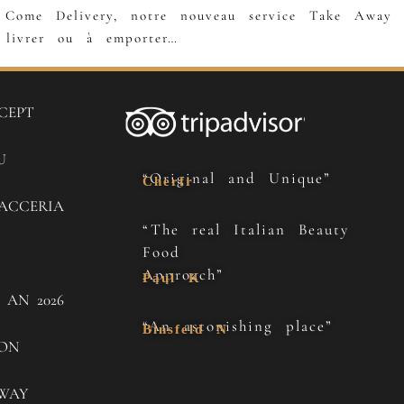
: Come Delivery, notre nouveau service Take Away 
e livrer ou à emporter…
CEPT
U
“Original and Unique”
Cherfr
ACCERIA
“The real Italian Beauty
Food
Approach”
Paul K
 AN 2026
“An astonishing place”
Binsfeld N
SON
WAY