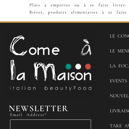
Plats à emporter ou à se faire livrer
Bières, produits alimentaires à se fair
LE CON
LE MEN
LA FOC
EVENTS
NOUVEL
NEWSLETTER
LIVRAI
Email Address*
TAKE A