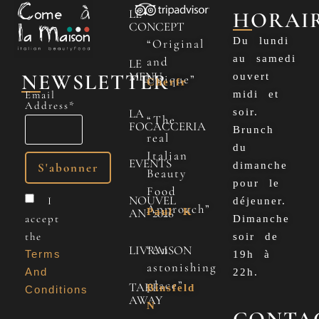
LE
HORAI
CONCEPT
Du lundi
“Original
au samedi
and
LE
NEWSLETTER
MENU
ouvert
Unique”
Cherfr
Email
midi et
Address*
LA
soir.
“The
FOCACCERIA
Brunch
real
du
Italian
EVENTS
dimanche
Beauty
pour le
Food
NOUVEL
I
déjeuner.
Approach”
Paul K
AN 2026
accept
Dimanche
the
soir de
“An
LIVRAISON
Terms
19h à
astonishing
And
22h.
place”
TAKE
Binsfeld
Conditions
AWAY
N