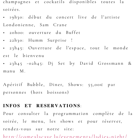
champagnes et cockatils disponibles toutes la
soirées.
• 19h30: début du concert live de l’artiste
Londonienne, Sam Crane
• 20h00: ouverture du Buffet
• 22h30: Humm Surprise !
• 23h45: Ouverture de l’espace, tout le monde
est le bienvenu
• 23h45 -02h45: Dj Set by David Grossmann &
manu M.
Apéritif Bubble, Diner, Shows: 55,00€ par
personnes (hors boissons)
𝐈𝐍𝐅𝐎𝐒 𝐄𝐓 𝐑𝐄𝐒𝐄𝐑𝐕𝐀𝐓𝐈𝐎𝐍𝐒:
Pour consulter la programmation complète de la
soirée, le menu, les shows et pour réserver,
rendez-vous sur notre site:
http://comealacave.lu/evenements/ladies-night/