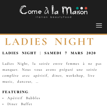
LADIES NIGHT
𝐋𝐀𝐃𝐈𝐄𝐒 𝐍𝐈𝐆𝐇𝐓 | 𝐒𝐀𝐌𝐄𝐃𝐈 𝟕 𝐌𝐀𝐑𝐒 𝟐𝟎𝟐𝟎
Ladies Night, la soirée entre femmes à ne pas
manquer. Nous vous avons préparé une soirée
complète avec apéritif, diner, workshop, live
music, danceur, …
𝐅𝐄𝐀𝐓𝐔𝐑𝐈𝐍𝐆:
• Apéritif Bubbles
• Diner Buffet