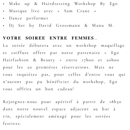
• Make up & Hairdressing Workshop By Ego
• Musique live avec « Sam Crane »
• Dance performer
• Dj Set by David Grossmann & Manu M.
𝐕𝐎𝐓𝐑𝐄 𝐒𝐎𝐈𝐑𝐄́𝐄 𝐄𝐍𝐓𝐑𝐄 𝐅𝐄𝐌𝐌𝐄𝐒…
La soirée débutera avec un workshop maquillage
et coiffure offert par notre partenaire « Ego
Hairfashion & Beauty » entre 17h00 et 20h00
pour les 20 premières réservations. Mais ne
vous inquiétez pas, pour celles d’entre vous qui
n’auront pas pu bénéficier du workshop, Ego
vous offrira un bon cadeau!
Rejoignez-nous pour apéritif à partir de 18h30
dans notre nouvel espace adjacent au bar à
vin, spécialement aménagé pour les soirées
festives.