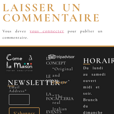
LAISSER UN
COMMENTAIRE
vous connecter
Vous devez
pour publier un
commentaire.
LE
HORAI
CONCEPT
Du lundi
“Original
au samedi
and
LE
NEWSLETTER
MENU
ouvert
Unique”
Cherfr
Email
midi et
Address*
LA
soir.
“The
FOCACCERIA
Brunch
real
du
Italian
EVENTS
dimanche