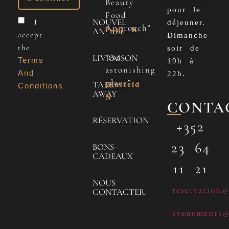
Beauty
pour le
Food
NOUVEL
I
déjeuner.
Approach”
Paul K
AN 2026
accept
Dimanche
the
soir de
“An
LIVRAISON
Terms
19h à
astonishing
And
22h.
place”
TAKE
Binsfeld
Conditions
AWAY
N
CONTA
RÉSERVATION
+352
23 64
BONS-
CADEAUX
11 21
NOUS
reservation@
CONTACTER
evenements@