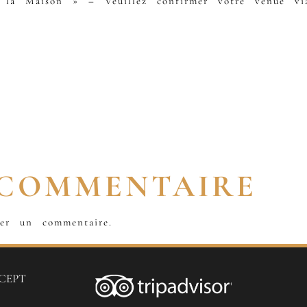
 la Maison » – Veuillez confirmer votre venue v
 COMMENTAIRE
er un commentaire.
CEPT