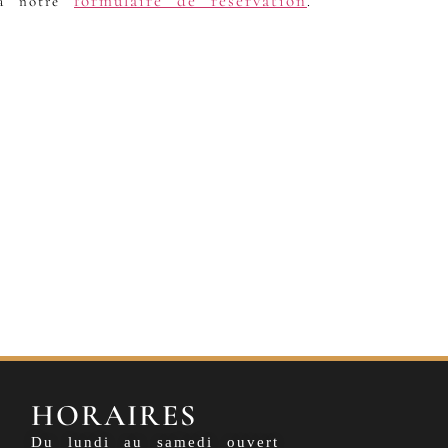
formulaire de réservation
ia notre
.
HORAIRES
Du lundi au samedi ouvert