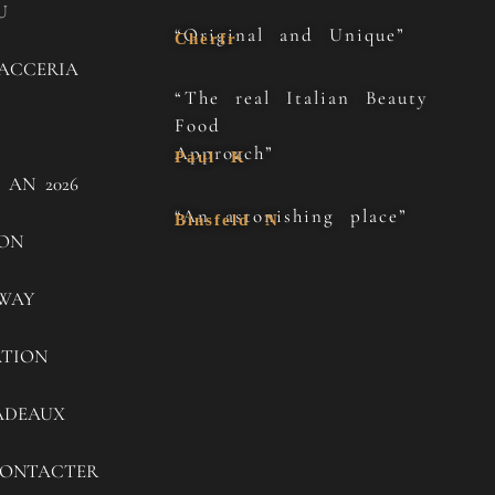
U
“Original and Unique”
Cherfr
ACCERIA
“The real Italian Beauty
Food
Approach”
Paul K
 AN 2026
“An astonishing place”
Binsfeld N
SON
WAY
ATION
ADEAUX
ONTACTER