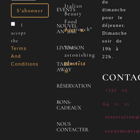
du
Italian
EVENTS
dimanche
Beauty
pour le
Food
I
NOUVEL
déjeuner.
Approach”
Paul K
AN 2026
accept
Dimanche
the
soir de
“An
LIVRAISON
Terms
19h à
astonishing
And
22h.
place”
TAKE
Conditions
Binsfeld
AWAY
N
CONTA
RÉSERVATION
+352 23
BONS-
64 11 21
CADEAUX
reservation@
NOUS
CONTACTER
evenements@