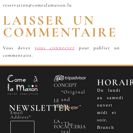
reservation@comealamaison.lu
LAISSER UN
COMMENTAIRE
vous connecter
Vous devez
pour publier un
commentaire.
LE
HORAI
CONCEPT
Du lundi
“Original
au samedi
and
LE
NEWSLETTER
MENU
ouvert
Unique”
Cherfr
Email
midi et
Address*
soir.
LA
“The
FOCACCERIA
Brunch
real