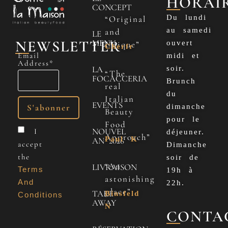
HORAI
CONCEPT
Du lundi
“Original
au samedi
and
LE
NEWSLETTER
MENU
ouvert
Unique”
Cherfr
Email
midi et
Address*
LA
soir.
“The
FOCACCERIA
Brunch
real
du
Italian
EVENTS
dimanche
Beauty
pour le
Food
NOUVEL
I
déjeuner.
Approach”
Paul K
AN 2026
accept
Dimanche
the
soir de
“An
LIVRAISON
Terms
19h à
astonishing
And
22h.
place”
TAKE
Binsfeld
Conditions
AWAY
N
CONTA