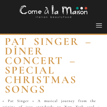
PAT SINGER –
DÎNER
CONCERT –
SPECIAL
CHRISTMAS
SONGS
« Pat Singer » A musical journey from the
origins of jazz standards to New York soul »…