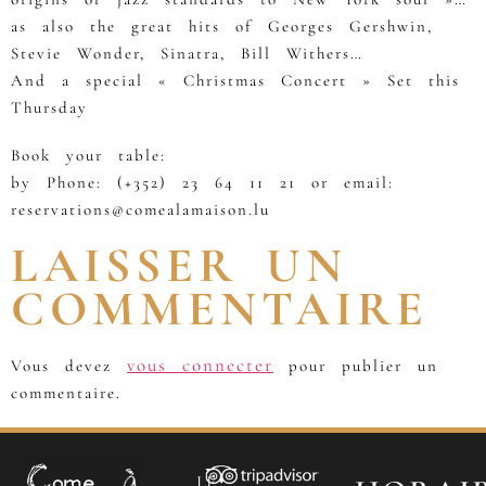
as also the great hits of Georges Gershwin,
Stevie Wonder, Sinatra, Bill Withers…
And a special « Christmas Concert » Set this
Thursday
Book your table:
by Phone: (+352) 23 64 11 21 or email:
reservations@comealamaison.lu
LAISSER UN
COMMENTAIRE
vous connecter
Vous devez
pour publier un
commentaire.
LE