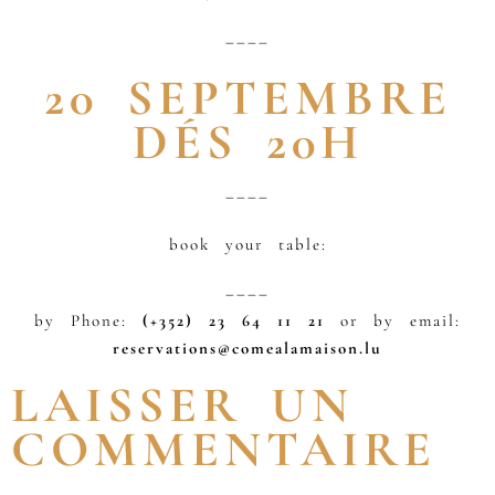
––––
20 SEPTEMBRE
DÉS 20H
––––
book your table:
––––
by Phone:
(+352) 23 64 11 21
or by email:
reservations@comealamaison.lu
LAISSER UN
COMMENTAIRE