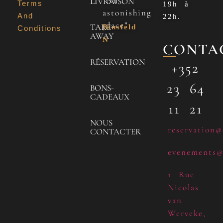
“An
LIVRAISON
Terms
19h à
astonishing
And
22h.
place”
TAKE
Binsfeld
Conditions
AWAY
N
CONTA
RÉSERVATION
+352
23 64
BONS-
CADEAUX
11 21
NOUS
reservation@
CONTACTER
evenements@
1 Rue
Nicolas
van
Werveke,