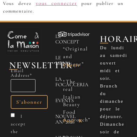
vous connecter
Vous devez
pour publier un
commentaire.
LE
HORAI
CONCEPT
Du lundi
“Original
au samedi
and
LE
NEWSLETTER
MENU
ouvert
Unique”
Cherfr
Email
midi et
Address*
LA
soir.
“The
FOCACCERIA
Brunch
real
du
Italian
EVENTS
dimanche
Beauty
pour le
Food
NOUVEL
I
déjeuner.
Approach”
Paul K
AN 2026
accept
Dimanche
the
soir de