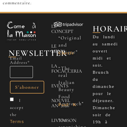
commentaire.
LE
HORAI
CONCEPT
Du lundi
“Original
au samedi
and
LE
NEWSLETTER
MENU
ouvert
Unique”
Cherfr
Email
midi et
Address*
LA
soir.
“The
FOCACCERIA
Brunch
real
du
Italian
EVENTS
dimanche
Beauty
pour le
Food
NOUVEL
I
déjeuner.
Approach”
Paul K
AN 2026
accept
Dimanche
the
soir de
“An
LIVRAISON
Terms
19h à
astonishing