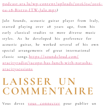
podcast.ara.lu/wp-content/
uploads/2016/04/
2016-
04-18-Bistro-ITW-Jalo.
mp3
)
Jalo Sounds, acoustic guitar player from Italy,
started playing over 28 years ago, from his
early classical studies to more diverse music
styles. As he developed his preference for
acoustic guitar, he worked several of his own
special arrangements of great international
https://soundcloud.com/
classic songs.
aracityradio/
jacopo-has-lunch-with-natas
ha-
aracitysessions
LAISSER UN
COMMENTAIRE
vous connecter
Vous devez
pour publier un