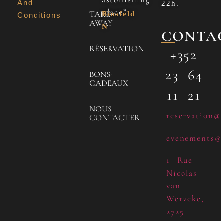
And
22h.
place”
TAKE
Binsfeld
Conditions
AWAY
N
CONTA
RÉSERVATION
+352
23 64
BONS-
CADEAUX
11 21
NOUS
reservation@
CONTACTER
evenements@
1 Rue
Nicolas
van
Werveke,
2725