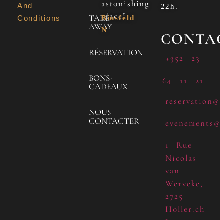
astonishing
And
22h.
place”
TAKE
Conditions
Binsfeld
AWAY
N
CONTA
RÉSERVATION
+352 23
BONS-
64 11 21
CADEAUX
reservation@
NOUS
CONTACTER
evenements@
1 Rue
Nicolas
van
Werveke,
2725
Hollerich