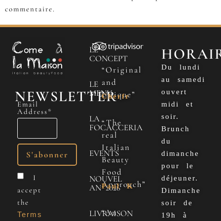
commentaire.
LE
HORAI
CONCEPT
Du lundi
“Original
au samedi
and
LE
NEWSLETTER
MENU
ouvert
Unique”
Cherfr
Email
midi et
Address*
soir.
LA
“The
FOCACCERIA
Brunch
real
du
Italian
EVENTS
dimanche
Beauty
pour le
Food
I
NOUVEL
déjeuner.
Approach”
Paul K
AN 2026
accept
Dimanche
the
soir de
“An
LIVRAISON
Terms
19h à