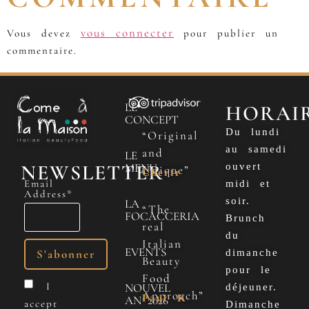
vous connecter
Vous devez
pour publier un
commentaire.
LE
HORAI
CONCEPT
Du lundi
“Original
au samedi
and
LE
NEWSLETTER
MENU
ouvert
Unique”
Cherfr
Email
midi et
Address*
soir.
LA
“The
FOCACCERIA
Brunch
real
du
Italian
EVENTS
dimanche
Beauty
pour le
Food
I
NOUVEL
déjeuner.
Approach”
Paul K
AN 2026
accept
Dimanche