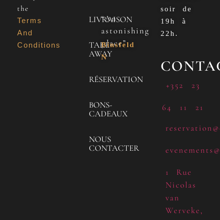
the
soir de
“An
LIVRAISON
Terms
19h à
astonishing
And
22h.
place”
TAKE
Conditions
Binsfeld
AWAY
N
CONTA
RÉSERVATION
+352 23
BONS-
64 11 21
CADEAUX
reservation@
NOUS
CONTACTER
evenements@
1 Rue
Nicolas
van
Werveke,