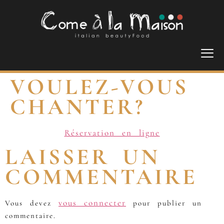
VOULEZ-VOUS
CHANTER?
Réservation en ligne
LAISSER UN
COMMENTAIRE
vous connecter
Vous devez
pour publier un
commentaire.