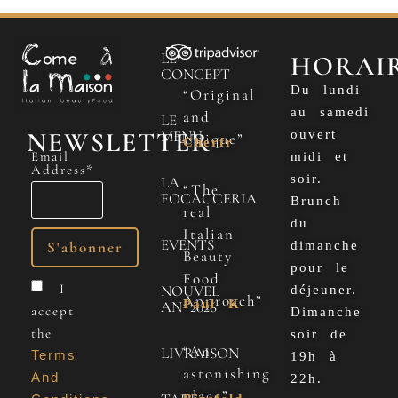
LE
HORAI
CONCEPT
Du lundi
“Original
au samedi
and
LE
NEWSLETTER
MENU
ouvert
Unique”
Cherfr
Email
midi et
Address*
soir.
LA
“The
FOCACCERIA
Brunch
real
du
Italian
EVENTS
dimanche
Beauty
pour le
Food
I
NOUVEL
déjeuner.
Approach”
Paul K
AN 2026
accept
Dimanche
the
soir de
“An
LIVRAISON
Terms
19h à
astonishing
And
22h.
place”