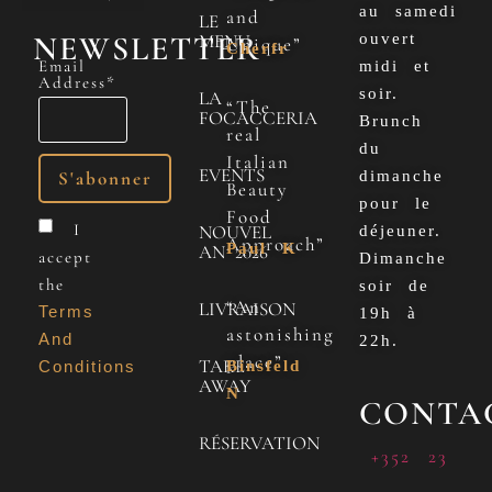
au samedi
and
LE
NEWSLETTER
MENU
ouvert
Unique”
Cherfr
Email
midi et
Address*
soir.
LA
“The
FOCACCERIA
Brunch
real
du
Italian
EVENTS
dimanche
Beauty
pour le
Food
I
NOUVEL
déjeuner.
Approach”
Paul K
AN 2026
accept
Dimanche
the
soir de
“An
LIVRAISON
Terms
19h à
astonishing
And
22h.
place”
TAKE
Conditions
Binsfeld
AWAY
N
CONTA
RÉSERVATION
+352 23