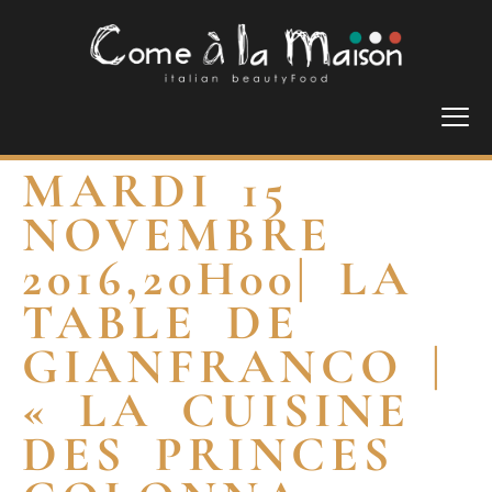
MARDI 15
NOVEMBRE
2016,20H00| LA
TABLE DE
GIANFRANCO |
« LA CUISINE
DES PRINCES