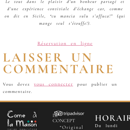
Le tout dans le plaisir d’un bonheur partagé et
d’une expérience conviviale d’échange car, comme
on dit en Sicile, “cu mancia sulu s’affuca!” (qui
mange seul s’étouffe!).
Réservation en ligne
LAISSER UN
COMMENTAIRE
vous connecter
Vous devez
pour publier un
commentaire.
LE
HORAI
CONCEPT
Du lundi
“Original