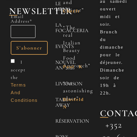
au samedi
and
LE
NEWSLETTER
MENU
ouvert
Unique”
Cherfr
Email
midi et
Address*
LA
soir.
“The
FOCACCERIA
Brunch
real
du
Italian
EVENTS
dimanche
Beauty
pour le
Food
NOUVEL
I
déjeuner.
Approach”
Paul K
AN 2026
accept
Dimanche
the
soir de
“An
LIVRAISON
Terms
19h à
astonishing
And
22h.
place”
TAKE
Binsfeld
Conditions
AWAY
N
CONTA
RÉSERVATION
+352
BONS-