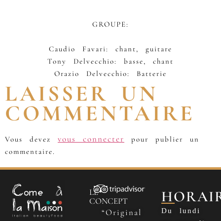
GROUPE:
Caudio Favari: chant, guitare
Tony Delvecchio: basse, chant
Orazio Delvecchio: Batterie
LAISSER UN
COMMENTAIRE
vous connecter
Vous devez
pour publier un
commentaire.
LE
HORAI
CONCEPT
Du lundi
“Original