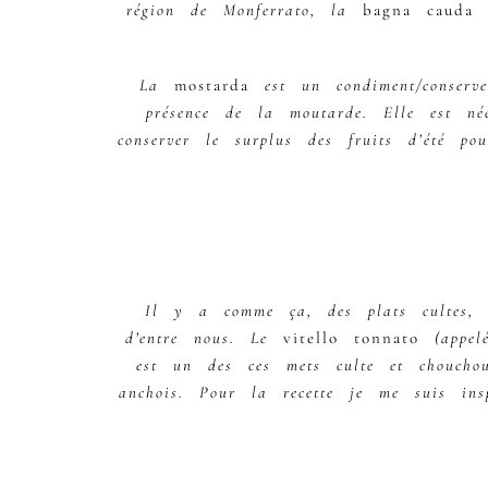
région de Monferrato, la
bagna cauda
e
La
mostarda
est un condiment/conserv
présence de la moutarde.
Elle est n
conserver le surplus des fruits d’été po
Il y a comme ça, des plats cultes, 
d’entre nous.
Le
vitello tonnato
(appelé
est un des ces mets culte et choucho
anchois. Pour la recette je me suis ins