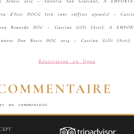
he Arneis 2015 – Fattoria San Giuliano, A EMPORTE
era d’Asti DOCG (vin sans sulfites ajoutés) – Casci
2009 Bonarda DOC – Cascina Gilli (Asti), A EMPOR
elnuovo Don Bosco DOC 2014 – Cascina Gilli (Asti
Réservation en ligne
 COMMENTAIRE
er un commentaire.
CEPT