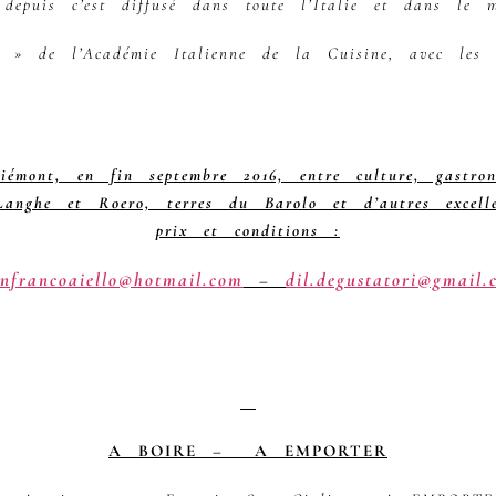
 depuis c’est diffusé dans toute l’Italie et dans le m
l » de l’Académie Italienne de la Cuisine, avec les a
émont, en fin septembre 2016, entre culture, gastron
ghe et Roero, terres du Barolo et d’autres excelle
prix et conditions :
anfrancoaiello@hotmail.com
dil.degustatori@gmail.
–
A BOIRE – A EMPORTER