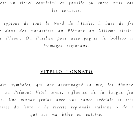
st un rituel convivial en famille ou entre amis car 
les convives.
e typique de tout le Nord de l’Italie, à base de fr
ée dans des monastères du Piémont au XIIIème siècl
ur l’hiver. On l’utilise pour accompagner le
bollito m
fromages régionaux.
VITELLO TONNATO
des symboles, qui ont accompagné la vie, les dimanc
 au Piémont Vitel tonnè, influence de la langue fr
us. Une viande froide avec une sauce spéciale et trè
pirée du livre « Le ricette regionali italiane » de 
qui est ma bible en cuisine.