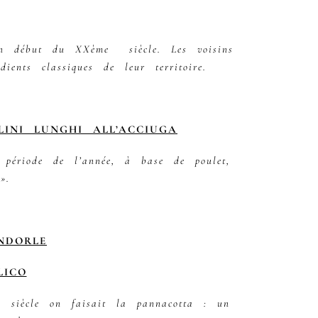
t en début du XXème siècle. Les voisins
ients classiques de leur territoire.
LINI LUNGHI ALL’ACCIUGA
 période de l’année, à base de poulet,
».
NDORLE
LICO
 siècle on faisait la pannacotta : un