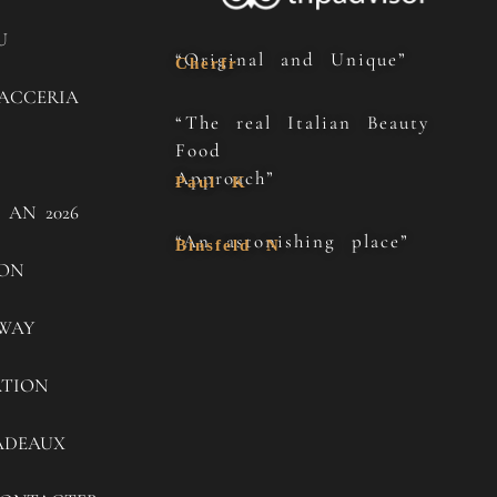
U
“Original and Unique”
Cherfr
ACCERIA
“The real Italian Beauty
Food
Approach”
Paul K
 AN 2026
“An astonishing place”
Binsfeld N
SON
WAY
ATION
ADEAUX