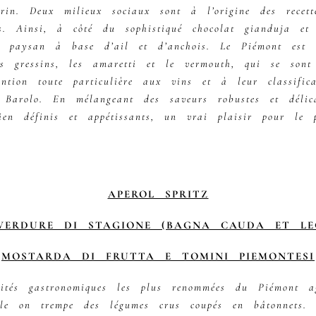
rin. Deux milieux sociaux sont à l’origine des recett
s. Ainsi, à côté du sophistiqué chocolat gianduja et 
t paysan à base d’ail et d’anchois. Le Piémont est 
s gressins, les amaretti et le vermouth, qui se sont 
ention toute particulière aux vins et à leur classifi
 Barolo. En mélangeant des saveurs robustes et délica
ien définis et appétissants, un vrai plaisir pour le 
APEROL SPRITZ
ERDURE DI STAGIONE (BAGNA CAUDA ET LE
MOSTARDA DI FRUTTA E TOMINI PIEMONTESI
ités gastronomiques les plus renommées du Piémont ag
uelle on trempe des légumes crus coupés en bâtonnets