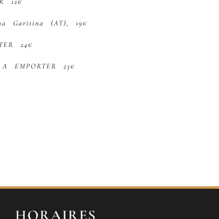
R 12€
na Garitina (AT), 19€
TER 24€
), A EMPORTER 23€
HORAIRES