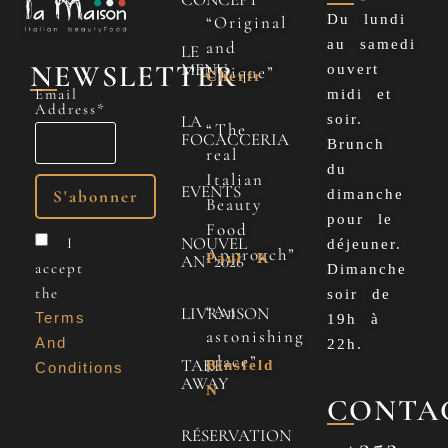
Du lundi
“Original
au samedi
and
LE
NEWSLETTER
MENU
ouvert
Unique”
Cherfr
Email
midi et
Address*
LA
soir.
“The
FOCACCERIA
Brunch
real
du
Italian
EVENTS
dimanche
Beauty
pour le
Food
NOUVEL
I
déjeuner.
Approach”
Paul K
AN 2026
accept
Dimanche
the
soir de
“An
LIVRAISON
Terms
19h à
astonishing
And
22h.
place”
TAKE
Binsfeld
Conditions
AWAY
N
CONTA
RÉSERVATION
+352