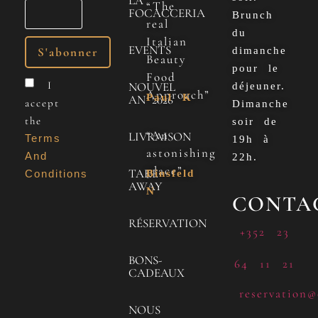
LA
“The
FOCACCERIA
Brunch
real
du
Italian
EVENTS
dimanche
Beauty
pour le
Food
I
NOUVEL
déjeuner.
Approach”
Paul K
AN 2026
accept
Dimanche
the
soir de
“An
LIVRAISON
Terms
19h à
astonishing
And
22h.
place”
TAKE
Conditions
Binsfeld
AWAY
N
CONTA
RÉSERVATION
+352 23
BONS-
64 11 21
CADEAUX
reservation@
NOUS