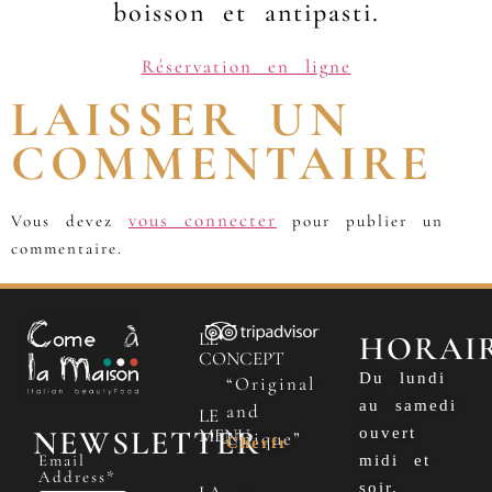
boisson et antipasti.
Réservation en ligne
LAISSER UN
COMMENTAIRE
vous connecter
Vous devez
pour publier un
commentaire.
LE
HORAI
CONCEPT
Du lundi
“Original
au samedi
and
LE
NEWSLETTER
MENU
ouvert
Unique”
Cherfr
Email
midi et
Address*
soir.