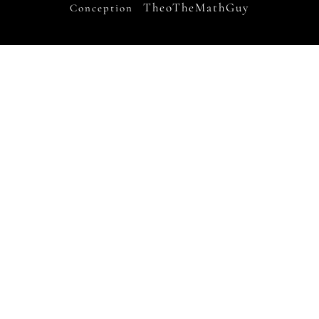
TheoTheMathGuy
Conception