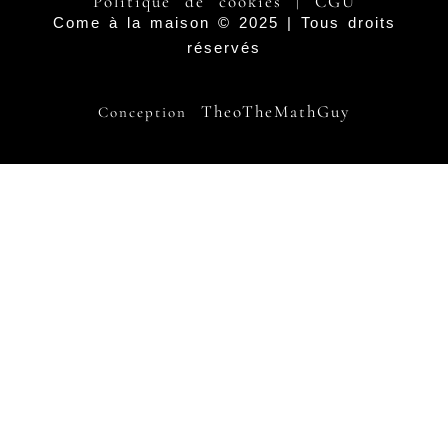
Politique de cookies
CGU
|
Come à la maison © 2025 | Tous droits
réservés
TheoTheMathGuy
Conception