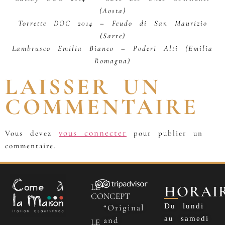
(Aosta)
Torrette DOC 2014 – Feudo di San Maurizio
(Sarre)
Lambrusco Emilia Bianco – Poderi Alti (Emilia
Romagna)
LAISSER UN
COMMENTAIRE
vous connecter
Vous devez
pour publier un
commentaire.
LE
HORAI
CONCEPT
Du lundi
“Original
au samedi
and
LE