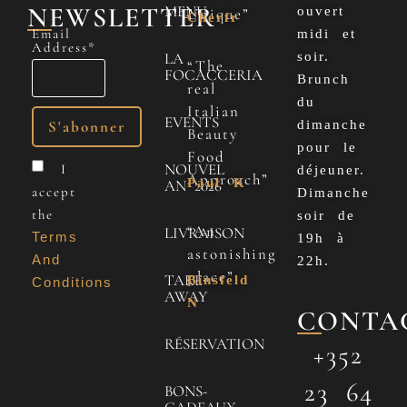
NEWSLETTER
MENU
ouvert
Unique”
Cherfr
Email
midi et
Address*
LA
soir.
“The
FOCACCERIA
Brunch
real
du
Italian
EVENTS
dimanche
Beauty
pour le
Food
NOUVEL
I
déjeuner.
Approach”
Paul K
AN 2026
accept
Dimanche
the
soir de
“An
LIVRAISON
Terms
19h à
astonishing
And
22h.
place”
TAKE
Binsfeld
Conditions
AWAY
N
CONTA
RÉSERVATION
+352
23 64
BONS-