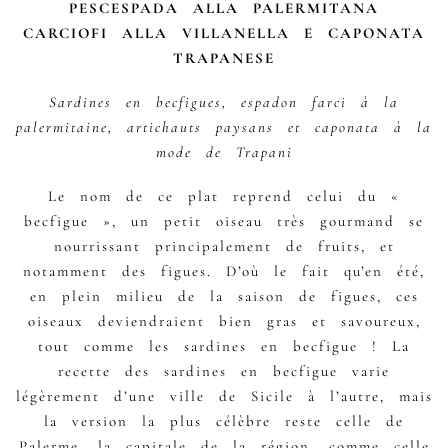
PESCESPADA ALLA PALERMITANA
CARCIOFI ALLA VILLANELLA E CAPONATA
TRAPANESE
Sardines en becfigues, espadon farci à la
palermitaine, artichauts paysans et caponata à la
mode de Trapani
Le nom de ce plat reprend celui du «
becfigue », un petit oiseau très gourmand se
nourrissant principalement de fruits, et
notamment des figues. D’où le fait qu’en été,
en plein milieu de la saison de figues, ces
oiseaux deviendraient bien gras et savoureux,
tout comme les sardines en becfigue ! La
recette des sardines en becfigue varie
légèrement d’une ville de Sicile à l’autre, mais
la version la plus célèbre reste celle de
Palerme, la capitale de la région, comme celle