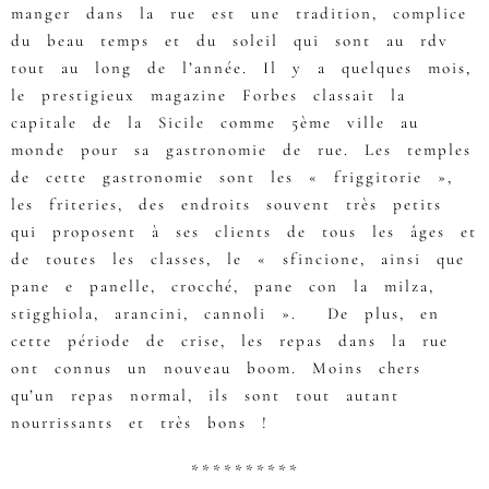
manger dans la rue est une tradition, complice
du beau temps et du soleil qui sont au rdv
tout au long de l’année. Il y a quelques mois,
le prestigieux magazine Forbes classait la
capitale de la Sicile comme 5ème ville au
monde pour sa gastronomie de rue. Les temples
de cette gastronomie sont les « friggitorie »,
les friteries, des endroits souvent très petits
qui proposent à ses clients de tous les âges et
de toutes les classes, le « sfincione, ainsi que
pane e panelle, crocché, pane con la milza,
stigghiola, arancini, cannoli ». De plus, en
cette période de crise, les repas dans la rue
ont connus un nouveau boom. Moins chers
qu’un repas normal, ils sont tout autant
nourrissants et très bons !
**********