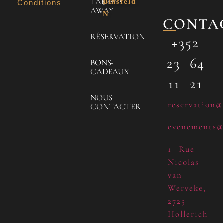
TAKE
Binsfeld
Conditions
AWAY
N
CONTA
RÉSERVATION
+352
23 64
BONS-
CADEAUX
11 21
NOUS
reservation@
CONTACTER
evenements@
1 Rue
Nicolas
van
Werveke,
2725
Hollerich