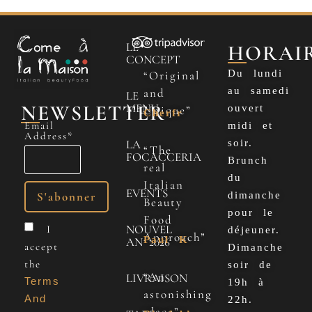
LE
HORAI
CONCEPT
Du lundi
“Original
au samedi
and
LE
NEWSLETTER
MENU
ouvert
Unique”
Cherfr
Email
midi et
Address*
LA
soir.
“The
FOCACCERIA
Brunch
real
du
Italian
EVENTS
dimanche
Beauty
pour le
Food
NOUVEL
I
déjeuner.
Approach”
Paul K
AN 2026
accept
Dimanche
the
soir de
“An
LIVRAISON
Terms
19h à
astonishing
And
22h.
place”