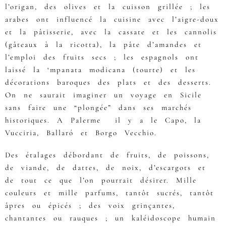
l’origan, des olives et la cuisson grillée ; les
arabes ont influencé la cuisine avec l’aigre-doux
et la pâtisserie, avec la cassate et les cannolis
(gâteaux à la ricotta), la pâte d’amandes et
l’emploi des fruits secs ; les espagnols ont
laissé la ‘mpanata modicana (tourte) et les
décorations baroques des plats et des desserts.
On ne saurait imaginer un voyage en Sicile
sans faire une “plongée” dans ses marchés
historiques. A Palerme il y a le Capo, la
Vucciria, Ballaró et Borgo Vecchio.
Des étalages débordant de fruits, de poissons,
de viande, de dattes, de noix, d’escargots et
de tout ce que l’on pourrait désirer. Mille
couleurs et mille parfums, tantôt sucrés, tantôt
âpres ou épicés ; des voix grinçantes,
chantantes ou rauques ; un kaléidoscope humain