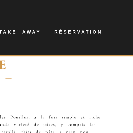
TAKE AWAY
RÉSERVATION
E
 –
des Pouilles, à la fois simple et riche
ande variété de pâtes, y compris les
s taralli, faits de pâte à pain non