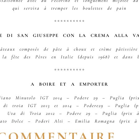
saisonnée avec du Pecorino et longuement mijotée d
qui servira à tremper les boulettes de pain
**********
LE DI SAN GIUSEPPE CON LA CREMA ALLA VA
âteaux composés de pâte à choux et crème pâtissièr
 la fête des Pères en Italie (depuis 1968) et dans b
**********
A BOIRE ET A EMPORTER
Fiano Minutolo IGT 2014 – Podere 29 – Puglia (prix
 di troia IGT 2013 et 2014 – Podere29 – Puglia (pr
 Uva di Troia 2012 – Podere 29 – Puglia (prix à
sato Dolce – Poderi Alti – Emilia Romagna (prix à 
 COMMENTAIRE