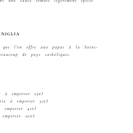
ans une sauce tomate légèrement épicée
NIGLIA
e que l’on offre aux papas à la Saint-
eaucoup de pays catholiques.
 à emporter 23€)
ix à emporter 31€)
 emporter 41€)
emporter 20€)