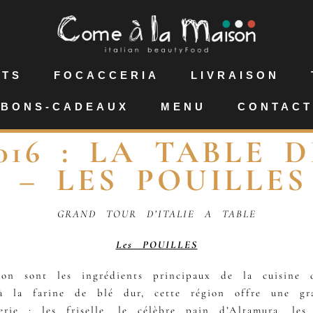
NTS
FOCACCERIA
LIVRAISON
BONS-CADEAUX
MENU
CONTACT
016 : LA TABLE D
– LES POUILLES
GRAND TOUR D’ITALIE A TABLE
Les POUILLES
son sont les ingrédients principaux de la cuisine 
 à la farine de blé dur, cette région offre une gr
erie : les friselle, le célèbre pain d’Altamura, le