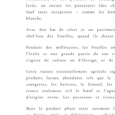
levée, ou encore les panzerotti (des ch
Sauf rares exceptions – comme les bom
blanche.
Avec 800 km de côtes et un patrimoine
chef-lieu des Pouilles, quand ils dise
Pendant des millénaires, les Pouilles 
l’Italie et une grande partie de son vi
s’agisse de culture ou d’élevage, et d
Cette nature essentiellement agricole si
produits locaux abondants tels que le b
courgettes, les haricots, le fenouil, l
trouve seulement ici) le bœuf et l’agn
d’origine ovine. Les pecorinos et ricot
Mais le produit phare reste surement 
24 heures après sa fabrication – absol