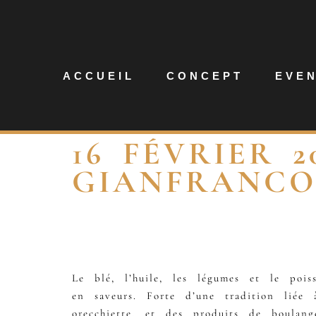
ACCUEIL
CONCEPT
EVE
16 FÉVRIER 2
GIANFRANCO 
Le blé, l’huile, les légumes et le pois
en saveurs. Forte d’une tradition liée
orecchiette, et des produits de boulang