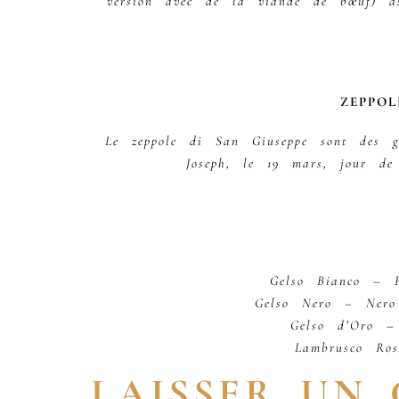
version avec de la viande de bœuf) as
ZEPPO
Le zeppole di San Giuseppe sont des g
Joseph, le 19 mars, jour de
Gelso Bianco – 
Gelso Nero – Nero
Gelso d’Oro –
Lambrusco Ro
LAISSER UN