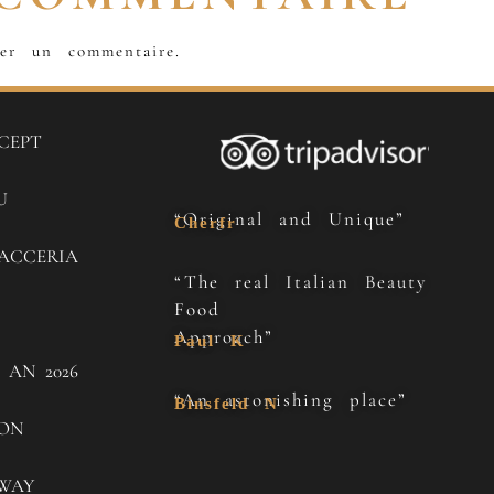
er un commentaire.
CEPT
U
“Original and Unique”
Cherfr
ACCERIA
“The real Italian Beauty
Food
Approach”
Paul K
 AN 2026
“An astonishing place”
Binsfeld N
SON
WAY