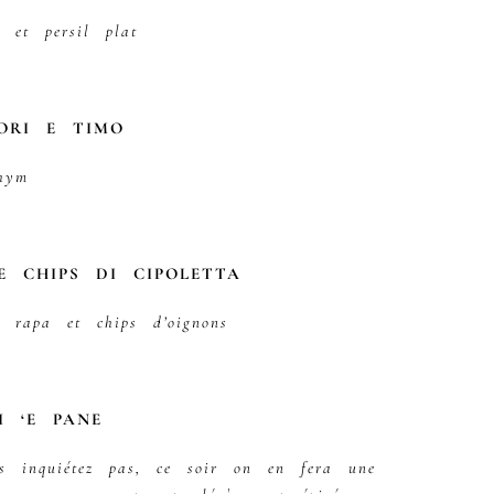
 et persil plat
IORI E TIMO
thym
E CHIPS DI CIPOLETTA
e rapa et chips d’oignons
I ‘E PANE
s inquiétez pas, ce soir on en fera une