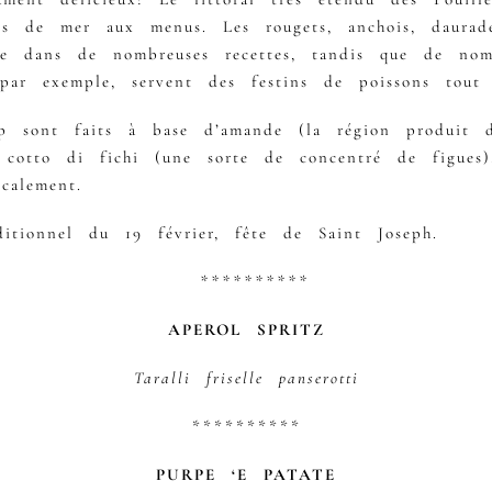
ts de mer aux menus. Les rougets, anchois, daurade
te dans de nombreuses recettes, tandis que de no
 par exemple, servent des festins de poissons tout 
up sont faits à base d’amande (la région produit d
cotto di fichi (une sorte de concentré de figues)
calement.
itionnel du 19 février, fête de Saint Joseph.
**********
APEROL SPRITZ
Taralli friselle panserotti
**********
PURPE ‘E PATATE