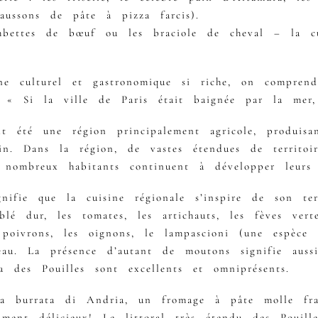
aussons de pâte à pizza farcis).
bettes de bœuf ou les braciole de cheval – la cui
 culturel et gastronomique si riche, on comprend 
nt « Si la ville de Paris était baignée par la mer,
ont été une région principalement agricole, produis
n. Dans la région, de vastes étendues de territoires
e nombreux habitants continuent à développer leurs 
gnifie que la cuisine régionale s’inspire de son ter
lé dur, les tomates, les artichauts, les fèves verte
es poivrons, les oignons, le lampascioni (une espèce
eau. La présence d’autant de moutons signifie auss
ta des Pouilles sont excellents et omniprésents.
la burrata di Andria, un fromage à pâte molle fr
ument délicieux! Le littoral très étendu des Pouil