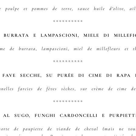
e poulpe et pommes de terre, sauce huile d’olive, ail
**********
 BURRATA E LAMPASCIONI, MIELE DI MILLEF
me de burrata, lampascioni, miel de millefleurs et 
**********
I FAVE SECCHE, SU PURÈE DI CIME DI RAPA 
onnelles farcies de fèves sèches, sur crème de cime d
**********
 AL SUGO, FUNGHI CARDONCELLI E PURPIETT
 sorte de paupiette de viande de cheval (mais ne vou