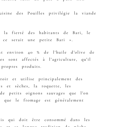
sine des Pouilles privilégie la viande
la fierté des habitants de Bari, le
 ce serait une petite Bari ».
ant environ 40 % de l’huile d’olive de
 sont affectés à l’agriculture, qu’il
propres produits.
roir et utilise principalement des
s et sèches, la roquette, les
 de petits oignons sauvages que l’on
i que le fromage est généralement
ais qui doit être consommé dans les
les et sa longue tradition de pêche