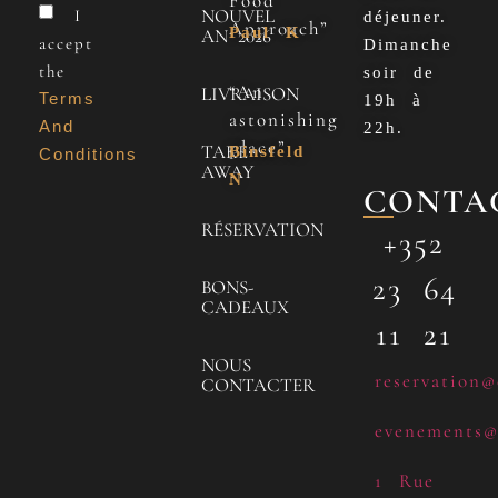
Food
NOUVEL
I
déjeuner.
Approach”
Paul K
AN 2026
accept
Dimanche
the
soir de
“An
LIVRAISON
Terms
19h à
astonishing
And
22h.
place”
TAKE
Binsfeld
Conditions
AWAY
N
CONTA
RÉSERVATION
+352
23 64
BONS-
CADEAUX
11 21
NOUS
reservation@
CONTACTER
evenements@
1 Rue