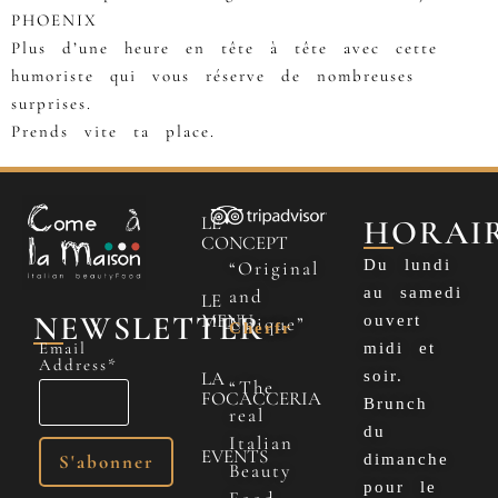
PHOENIX
Plus d’une heure en tête à tête avec cette
humoriste qui vous réserve de nombreuses
surprises.
Prends vite ta place.
LE
HORAI
CONCEPT
Du lundi
“Original
au samedi
and
LE
NEWSLETTER
MENU
ouvert
Unique”
Cherfr
Email
midi et
Address*
LA
soir.
“The
FOCACCERIA
Brunch
real
du
Italian
EVENTS
dimanche
Beauty
pour le