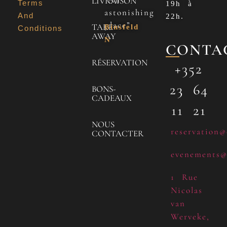
LIVRAISON
Terms
19h à
astonishing
And
22h.
place”
TAKE
Binsfeld
Conditions
AWAY
N
CONTA
RÉSERVATION
+352
23 64
BONS-
CADEAUX
11 21
NOUS
reservation@
CONTACTER
evenements@
1 Rue
Nicolas
van
Werveke,