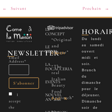
←
Suivant
Prochain
→
LE
HORAI
CONCEPT
Du lundi
“Original
au samedi
and
LE
NEWSLETTER
MENU
ouvert
Unique”
Cherfr
Email
midi et
Address*
LA
soir.
“The
FOCACCERIA
Brunch
real
du
Italian
EVENTS
dimanche
Beauty
pour le
Food
NOUVEL
I
déjeuner.
Approach”
Paul K
AN 2026
accept
Dimanche
the
soir de
“An