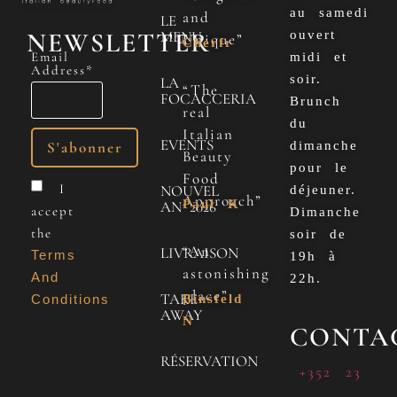
au samedi
and
LE
NEWSLETTER
MENU
ouvert
Unique”
Cherfr
Email
midi et
Address*
soir.
LA
“The
FOCACCERIA
Brunch
real
du
Italian
EVENTS
dimanche
Beauty
pour le
Food
I
NOUVEL
déjeuner.
Approach”
Paul K
AN 2026
accept
Dimanche
the
soir de
“An
LIVRAISON
Terms
19h à
astonishing
And
22h.
place”
TAKE
Conditions
Binsfeld
AWAY
N
CONTA
RÉSERVATION
+352 23