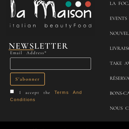
LA FOC
EVENTS
NOUVEL
NEWSLETTER
LIVRAI
Email Address*
TAKE A
RÉSERV
I accept the
Terms And
BONS-C
Conditions
NOUS C