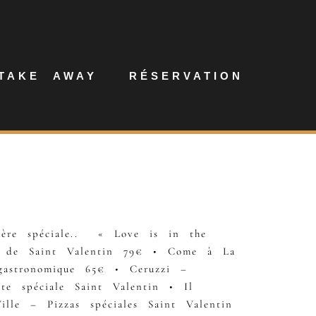
TAKE AWAY
RÉSERVATION
nière spéciale.. « Love is in the
et de Saint Valentin 79€ • Come à La
gastronomique 65€ • Ceruzzi –
 spéciale Saint Valentin • Il
lle – Pizzas spéciales Saint Valentin