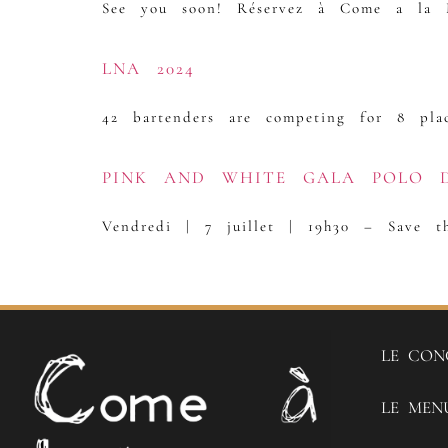
See you soon! Réservez à Come a la 
LNA 2024
42 bartenders are competing for 8 pl
PINK AND WHITE GALA POLO D
Vendredi | 7 juillet | 19h30 – Save t
LE CON
LE MEN