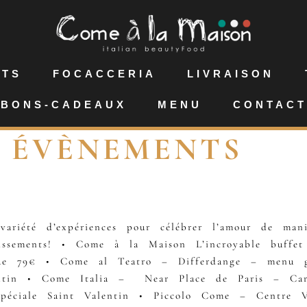
NTS
FOCACCERIA
LIVRAISON
BONS-CADEAUX
MENU
CONTACT
:
ÉVÈNEMENTS
variété d’expériences pour célébrer l’amour de ma
issements! • Come à la Maison L’incroyable buff
ique 79€ • Come al Teatro – Differdange – menu 
ntin • Come Italia – Near Place de Paris – Carte
péciale Saint Valentin • Piccolo Come – Centre Vi