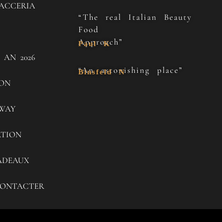
ACCERIA
“The real Italian Beauty
Food
Approach”
Paul K
 AN 2026
“An astonishing place”
Binsfeld N
SON
WAY
ATION
ADEAUX
ONTACTER