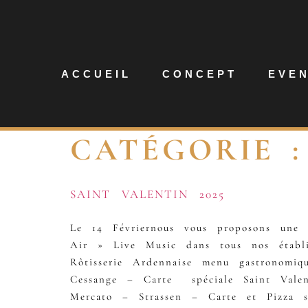
ACCUEIL
CONCEPT
EVE
CATÉGORIE 
SAINT VALENTIN 2025
Le 14 Févriernous vous proposons une 
Air » Live Music dans tous nos établ
Rôtisserie Ardennaise menu gastronom
Cessange – Carte spéciale Saint Vale
Mercato – Strassen – Carte et Pizza s