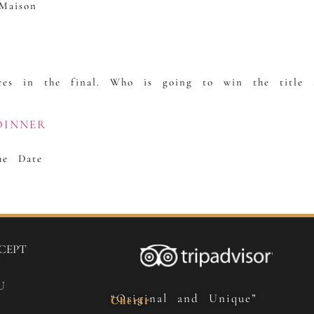
Maison
aces in the final. Who is going to win the title
INNER
he Date
CEPT
U
“Original and Unique”
Cherfr