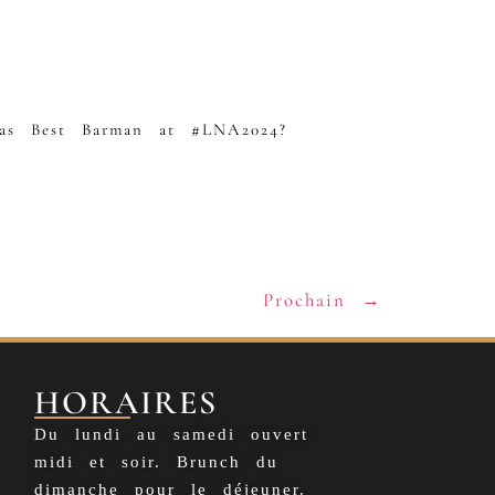
 as Best Barman at #LNA2024?
Prochain
→
HORAIRES
Du lundi au samedi ouvert
midi et soir. Brunch du
dimanche pour le déjeuner.