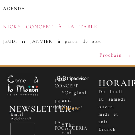
AGENDA
NICKY CONCERT À LA TABLE
JEUDI 11 JANVIER, à partir de 20H
Prochain
→
LE
HORAI
CONCEPT
Du lundi
“Original
au samedi
and
LE
NEWSLETTER
MENU
ouvert
Unique”
Cherfr
Email
midi et
Address*
LA
soir.
“The
FOCACCERIA
Brunch
real