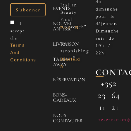
du
Italian
EVENTS
dimanche
Beauty
pour le
Food
NOUVEL
I
déjeuner.
Approach”
Paul K
AN 2026
accept
Dimanche
the
soir de
“An
LIVRAISON
Terms
19h à
astonishing
And
22h.
place”
TAKE
Binsfeld
Conditions
AWAY
N
CONTA
RÉSERVATION
+352
23 64
BONS-
CADEAUX
11 21
NOUS
reservation@
CONTACTER