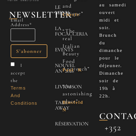
au samedi
and
LE
NEWSLETTER
MENU
ouvert
Unique”
Cherfr
Email
midi et
Address*
LA
soir.
“The
FOCACCERIA
Brunch
real
du
Italian
EVENTS
dimanche
Beauty
pour le
Food
NOUVEL
I
déjeuner.
Approach”
Paul K
AN 2026
accept
Dimanche
the
soir de
“An
LIVRAISON
Terms
19h à
astonishing
And
22h.
place”
TAKE
Binsfeld
Conditions
AWAY
N
CONTA
RÉSERVATION
+352