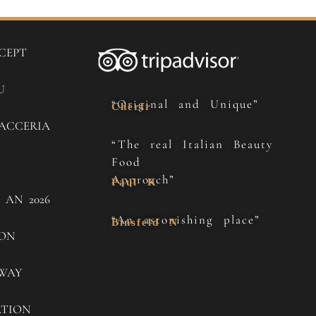
CEPT
U
“Original and Unique”
Cherfr
ACCERIA
“The real Italian Beauty
Food
Approach”
Paul K
 AN 2026
“An astonishing place”
Binsfeld N
SON
WAY
ATION